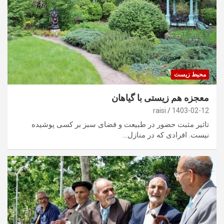
محیط زیست
معجزه هم زیستی با گیاهان
raisi
1403-02-12
تاثیر مثبت حضور در طبیعت و فضای سبز بر کسی پوشیده
نیست. افرادی که در منازل…