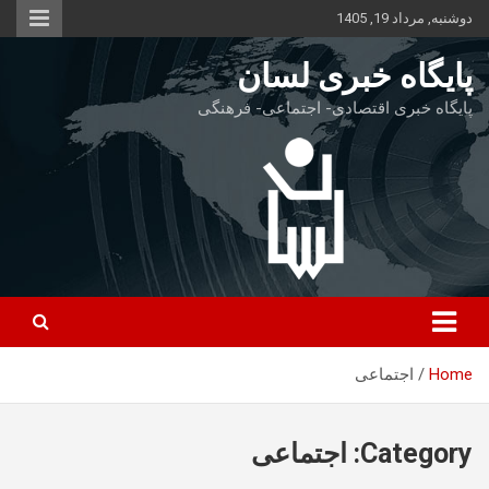
S
دوشنبه, مرداد 19, 1405
k
i
پایگاه خبری لسان
p
t
پایگاه خبری اقتصادی- اجتماعی- فرهنگی
o
c
o
n
t
e
n
t
Home
اجتماعی
Category:
اجتماعی